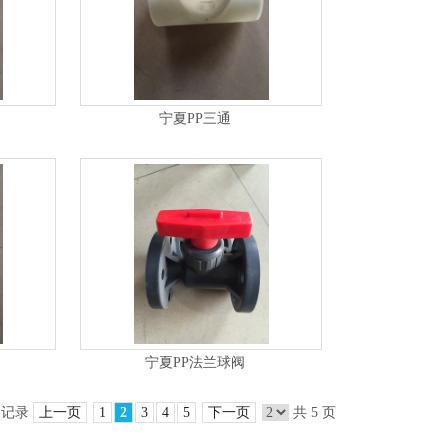
宁夏PP三通
宁夏PP法兰球阀
 条记录
上一页
1
2
3
4
5
下一页
共 5 页