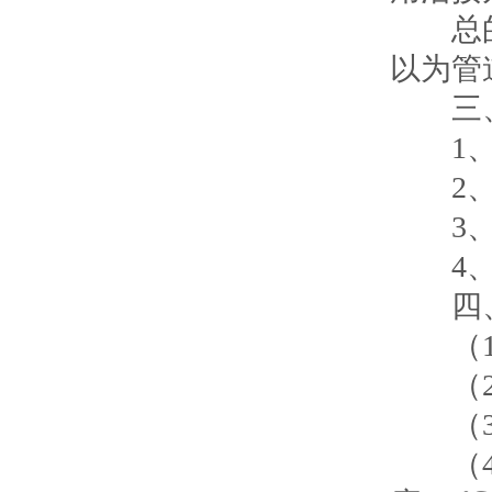
总的来
以为管
三、
1、公
2、工
3、工
4、螺
四、
（1）
（2）
（3）
（4）口