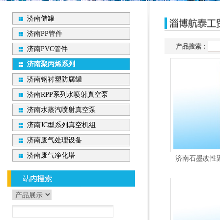
济南储罐
济南PP管件
产品搜索：
济南PVC管件
济南聚丙烯系列
济南钢衬塑防腐罐
济南RPP系列水喷射真空泵
济南水蒸汽喷射真空泵
济南JC型系列真空机组
济南废气处理设备
济南废气净化塔
济南石墨改性