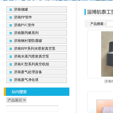
济南储罐
济南PP管件
产品搜索：
济南PVC管件
济南聚丙烯系列
济南钢衬塑防腐罐
济南RPP系列水喷射真空泵
济南水蒸汽喷射真空泵
济南JC型系列真空机组
济南废气处理设备
济南废气净化塔
济南