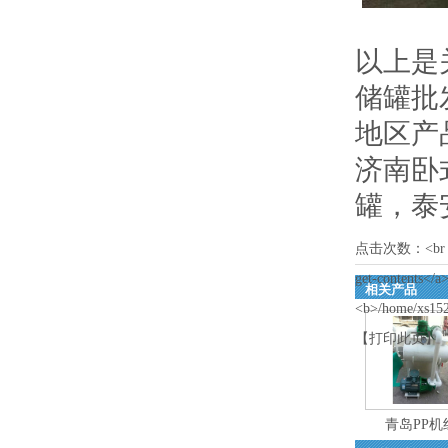
以上是
储罐批
地区产
济南卧
罐
，
泰
点击次数：
<br
get-contents</a>
相关产品
<b>/home/xs152
【
打印此页
】
青岛PP机