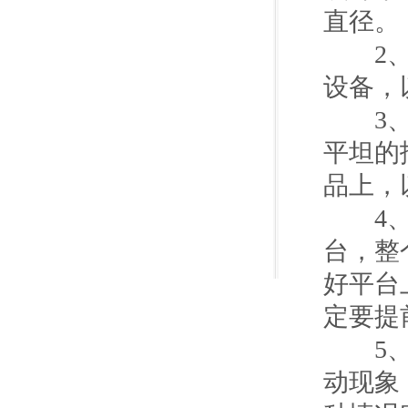
直径。
2、在
设备，
3、不
平坦的
品上，
4、卧
台，整
好平台
定要提
5、卧
动现象