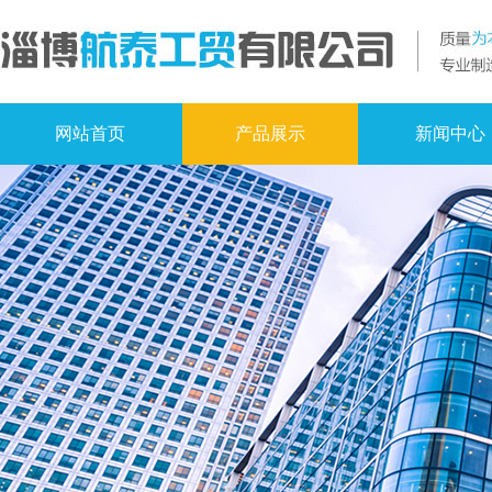
网站首页
产品展示
新闻中心