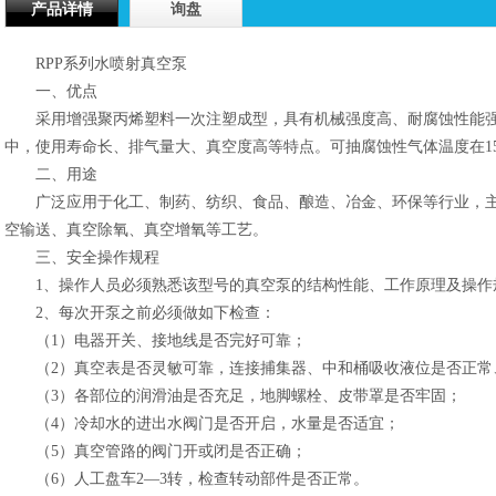
产品详情
询盘
RPP系列水喷射真空泵
一、优点
采用增强聚丙烯塑料一次注塑成型，具有机械强度高、耐腐蚀性能强
中，使用寿命长、排气量大、真空度高等特点。可抽腐蚀性气体温度在1
二、用途
广泛应用于化工、制药、纺织、食品、酿造、冶金、环保等行业，主
空输送、真空除氧、真空增氧等工艺。
三、安全操作规程
1、操作人员必须熟悉该型号的真空泵的结构性能、工作原理及操作
2、每次开泵之前必须做如下检查：
（1）电器开关、接地线是否完好可靠；
（2）真空表是否灵敏可靠，连接捕集器、中和桶吸收液位是否正常
（3）各部位的润滑油是否充足，地脚螺栓、皮带罩是否牢固；
（4）冷却水的进出水阀门是否开启，水量是否适宜；
（5）真空管路的阀门开或闭是否正确；
（6）人工盘车2—3转，检查转动部件是否正常。