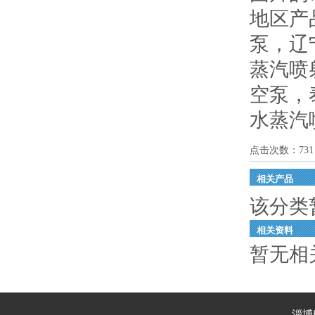
地区产
泵
，
辽
蒸汽喷
空泵
，
水蒸汽
点击次数：
731
相关产品
该分类
相关资料
暂无相
淄博