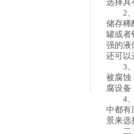
选择具
2、产
储存稀
罐或者
强的液
还可以
3、采
被腐蚀
腐设备
4、因
中都有
景来选
二、