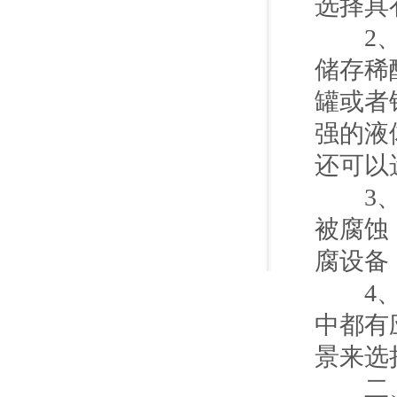
选择具
2、产
储存稀
罐或者
强的液
还可以
3、采
被腐蚀
腐设备
4、因
中都有
景来选
二、