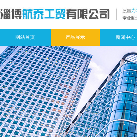
网站首页
产品展示
新闻中心