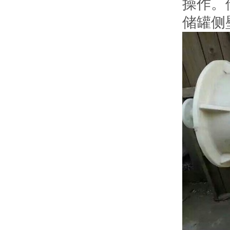
操作。
储罐侧