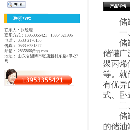
产品详情
储
联系人：张经理
一、
联系方式：13953355421 13964321996
电话： 0533-2170136
储罐用
传真： 0533-6281377
邮箱： 2835866@qq.com
储罐广
地址： 山东省淄博市张店新村东路4甲-27
号
聚丙烯
等。就
有优异
式、卧
二、
储罐是
的储油