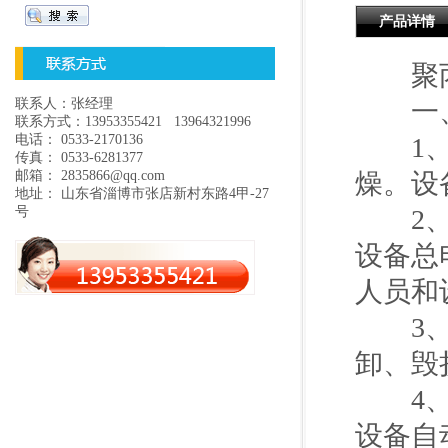
产品详情
聚丙
联系人：张经理
一、
联系方式：13953355421 13964321996
电话： 0533-2170136
1、开
传真： 0533-6281377
邮箱： 2835866@qq.com
燥。设
地址： 山东省淄博市张店新村东路4甲-27
号
2、设
设备总
人员和
3、设
卸、毁
4、严
设备自