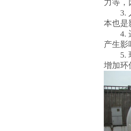
力等，
3. 
本也是
4. 
产生影
5. 
增加环